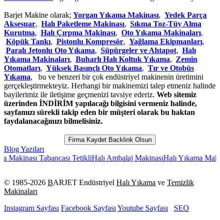
Barjet Makine olarak;
Yorgan Yıkama Makinası
,
Yedek Parça
Aksesuar
,
Halı Paketleme Makinası
,
Sıkma Toz-Tüy Alma
Kurutma
,
Halı Çırpma Makinası
,
Oto Yıkama Makinaları
,
Köpük Tankı
,
Pistonlu Kompresör
,
Yağlama Ekipmanları
,
Paralı Jetonlu Oto Yıkama
,
Süpürgeler ve Ahtapot
,
Halı
Yıkama Makinaları
,
Buharlı Halı Koltuk Yıkama
,
Zemin
Otomatları
,
Yüksek Basınçlı Oto Yıkama
,
Tır ve Otobüs
Yıkama
, bu ve benzeri bir çok endüstriyel makinenin üretimini
gerçekleştirmekteyiz. Herhangi bir makinemizi talep etmeniz halinde
bayilerimiz ile iletişime geçmenizi tavsiye ederiz.
Web sitemiz
üzerinden İNDİRİM yapılacağı bilgisini vermeniz halinde,
sayfamızı sürekli takip eden bir müşteri olarak bu haktan
faydalanacağınızı bilmelisiniz.
Firma Kaydet Backlink Olsun
Blog Yazıları
inası Tabancası Tetikli
Halı Ambalaj Makinası
Halı Yıkama Makinaları 
© 1985-
2026
B
ARJET Endüstriyel
Halı Yıkama
ve
Temizlik
Makinaları
Instagram Sayfası
Facebook Sayfası
Youtube Sayfası
SEO