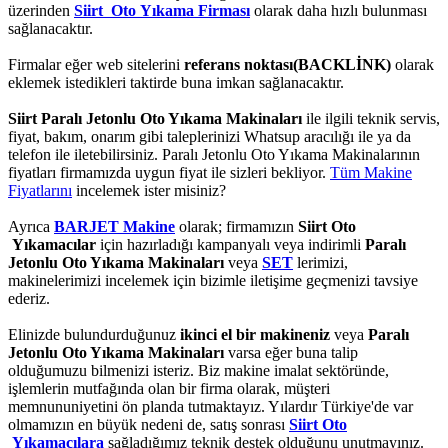
üzerinden
Siirt Oto Yıkama Firması
olarak daha hızlı bulunması
sağlanacaktır.
Firmalar eğer web sitelerini
referans noktası(BACKLİNK)
olarak
eklemek istedikleri taktirde buna imkan sağlanacaktır.
Siirt Paralı Jetonlu Oto Yıkama Makinaları
ile ilgili teknik servis,
fiyat, bakım, onarım gibi taleplerinizi Whatsup aracılığı ile ya da
telefon ile iletebilirsiniz. Paralı Jetonlu Oto Yıkama Makinalarının
fiyatları firmamızda uygun fiyat ile sizleri bekliyor.
Tüm Makine
Fiyatlarını
incelemek ister misiniz?
Ayrıca
BARJET Makine
olarak; firmamızın
Siirt Oto
Yıkamacılar
için hazırladığı kampanyalı veya indirimli
Paralı
Jetonlu Oto Yıkama Makinaları
veya
SET
lerimizi,
makinelerimizi incelemek için bizimle iletişime geçmenizi tavsiye
ederiz.
Elinizde bulundurduğunuz
ikinci el bir makineniz
veya
Paralı
Jetonlu Oto Yıkama Makinaları
varsa eğer buna talip
olduğumuzu bilmenizi isteriz. Biz makine imalat sektöründe,
işlemlerin mutfağında olan bir firma olarak, müşteri
memnununiyetini ön planda tutmaktayız. Yılardır Türkiye'de var
olmamızın en büyük nedeni de, satış sonrası
Siirt Oto
Yıkamacılara
sağladığımız teknik destek olduğunu unutmayınız.