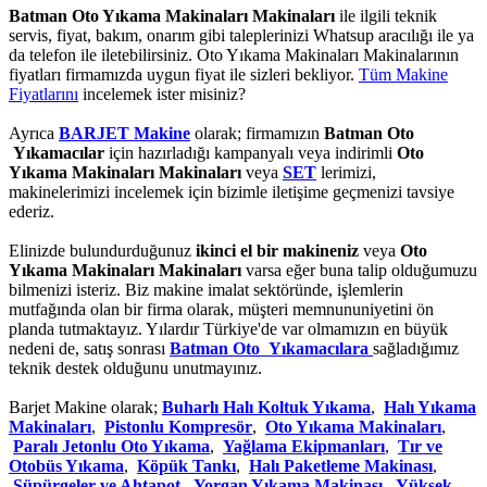
Batman Oto Yıkama Makinaları Makinaları
ile ilgili teknik
servis, fiyat, bakım, onarım gibi taleplerinizi Whatsup aracılığı ile ya
da telefon ile iletebilirsiniz. Oto Yıkama Makinaları Makinalarının
fiyatları firmamızda uygun fiyat ile sizleri bekliyor.
Tüm Makine
Fiyatlarını
incelemek ister misiniz?
Ayrıca
BARJET Makine
olarak; firmamızın
Batman Oto
Yıkamacılar
için hazırladığı kampanyalı veya indirimli
Oto
Yıkama Makinaları Makinaları
veya
SET
lerimizi,
makinelerimizi incelemek için bizimle iletişime geçmenizi tavsiye
ederiz.
Elinizde bulundurduğunuz
ikinci el bir makineniz
veya
Oto
Yıkama Makinaları Makinaları
varsa eğer buna talip olduğumuzu
bilmenizi isteriz. Biz makine imalat sektöründe, işlemlerin
mutfağında olan bir firma olarak, müşteri memnununiyetini ön
planda tutmaktayız. Yılardır Türkiye'de var olmamızın en büyük
nedeni de, satış sonrası
Batman Oto Yıkamacılara
sağladığımız
teknik destek olduğunu unutmayınız.
Barjet Makine olarak;
Buharlı Halı Koltuk Yıkama
,
Halı Yıkama
Makinaları
,
Pistonlu Kompresör
,
Oto Yıkama Makinaları
,
Paralı Jetonlu Oto Yıkama
,
Yağlama Ekipmanları
,
Tır ve
Otobüs Yıkama
,
Köpük Tankı
,
Halı Paketleme Makinası
,
Süpürgeler ve Ahtapot
,
Yorgan Yıkama Makinası
,
Yüksek