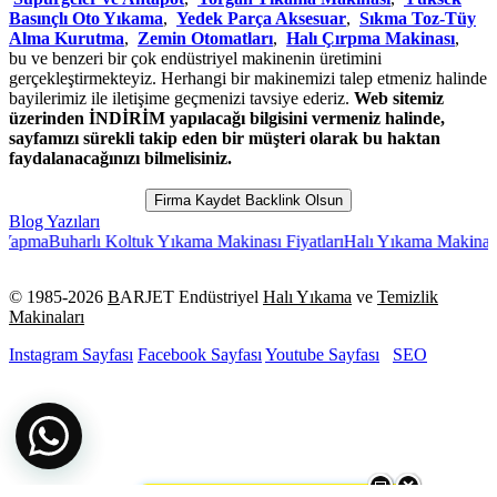
Basınçlı Oto Yıkama
,
Yedek Parça Aksesuar
,
Sıkma Toz-Tüy
Alma Kurutma
,
Zemin Otomatları
,
Halı Çırpma Makinası
,
bu ve benzeri bir çok endüstriyel makinenin üretimini
gerçekleştirmekteyiz. Herhangi bir makinemizi talep etmeniz halinde
bayilerimiz ile iletişime geçmenizi tavsiye ederiz.
Web sitemiz
üzerinden İNDİRİM yapılacağı bilgisini vermeniz halinde,
sayfamızı sürekli takip eden bir müşteri olarak bu haktan
faydalanacağınızı bilmelisiniz.
Firma Kaydet Backlink Olsun
Blog Yazıları
a
Buharlı Koltuk Yıkama Makinası Fiyatları
Halı Yıkama Makinaları Nası
© 1985-
2026
B
ARJET Endüstriyel
Halı Yıkama
ve
Temizlik
Makinaları
Instagram Sayfası
Facebook Sayfası
Youtube Sayfası
SEO