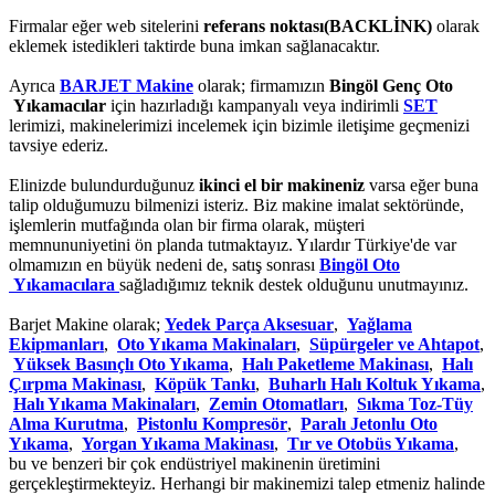
Firmalar eğer web sitelerini
referans noktası(BACKLİNK)
olarak
eklemek istedikleri taktirde buna imkan sağlanacaktır.
Ayrıca
BARJET Makine
olarak; firmamızın
Bingöl Genç Oto
Yıkamacılar
için hazırladığı kampanyalı veya indirimli
SET
lerimizi, makinelerimizi incelemek için bizimle iletişime geçmenizi
tavsiye ederiz.
Elinizde bulundurduğunuz
ikinci el bir makineniz
varsa eğer buna
talip olduğumuzu bilmenizi isteriz. Biz makine imalat sektöründe,
işlemlerin mutfağında olan bir firma olarak, müşteri
memnununiyetini ön planda tutmaktayız. Yılardır Türkiye'de var
olmamızın en büyük nedeni de, satış sonrası
Bingöl Oto
Yıkamacılara
sağladığımız teknik destek olduğunu unutmayınız.
Barjet Makine olarak;
Yedek Parça Aksesuar
,
Yağlama
Ekipmanları
,
Oto Yıkama Makinaları
,
Süpürgeler ve Ahtapot
,
Yüksek Basınçlı Oto Yıkama
,
Halı Paketleme Makinası
,
Halı
Çırpma Makinası
,
Köpük Tankı
,
Buharlı Halı Koltuk Yıkama
,
Halı Yıkama Makinaları
,
Zemin Otomatları
,
Sıkma Toz-Tüy
Alma Kurutma
,
Pistonlu Kompresör
,
Paralı Jetonlu Oto
Yıkama
,
Yorgan Yıkama Makinası
,
Tır ve Otobüs Yıkama
,
bu ve benzeri bir çok endüstriyel makinenin üretimini
gerçekleştirmekteyiz. Herhangi bir makinemizi talep etmeniz halinde