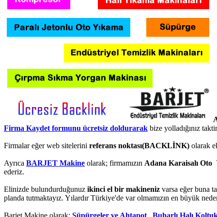
A
Firma Kaydet formunu ücretsiz doldurarak
bize yolladığınız takt
Firmalar eğer web sitelerini
referans noktası(BACKLİNK)
olarak e
Ayrıca
BARJET Makine
olarak; firmamızın
Adana Karaisalı Oto 
ederiz.
Elinizde bulundurduğunuz
ikinci el bir makineniz
varsa eğer buna ta
planda tutmaktayız. Yılardır Türkiye'de var olmamızın en büyük neden
Barjet Makine olarak;
Süpürgeler ve Ahtapot
,
Buharlı Halı Koltu