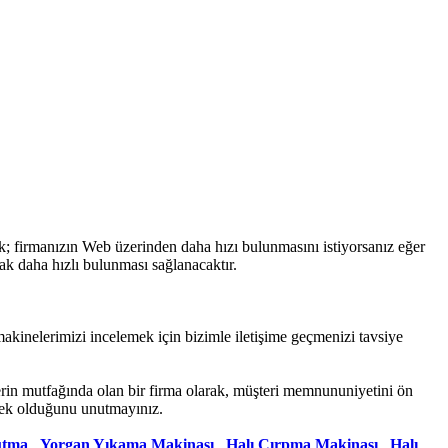
k; firmanızın Web üzerinden daha hızı bulunmasını istiyorsanız eğer
ak daha hızlı bulunması sağlanacaktır.
makinelerimizi incelemek için bizimle iletişime geçmenizi tavsiye
erin mutfağında olan bir firma olarak, müşteri memnununiyetini ön
tek olduğunu unutmayınız.
utma
,
Yorgan Yıkama Makinası
,
Halı Çırpma Makinası
,
Halı