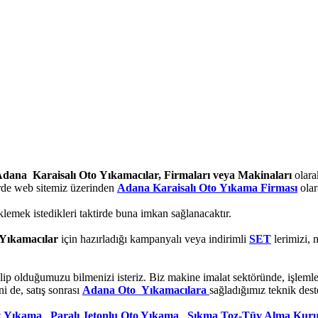
dana Karaisalı Oto Yıkamacılar, Firmaları veya Makinaları
olara
irde web sitemiz üzerinden
Adana Karaisalı Oto Yıkama Firması
olar
klemek istedikleri taktirde buna imkan sağlanacaktır.
Yıkamacılar
için hazırladığı kampanyalı veya indirimli
SET
lerimizi, 
lip olduğumuzu bilmenizi isteriz. Biz makine imalat sektöründe, işleml
i de, satış sonrası
Adana Oto Yıkamacılara
sağladığımız teknik des
k Yıkama
,
Paralı Jetonlu Oto Yıkama
,
Sıkma Toz-Tüy Alma Kur