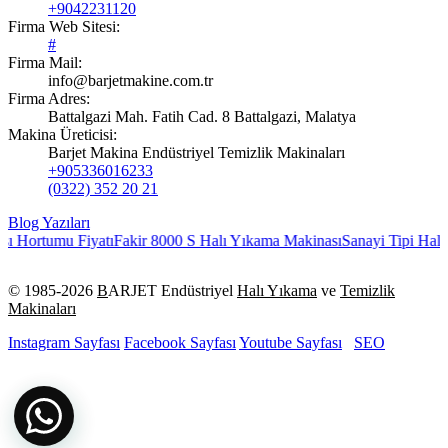
+9042231120
Firma Web Sitesi:
#
Firma Mail:
info@barjetmakine.com.tr
Firma Adres:
Battalgazi Mah. Fatih Cad. 8 Battalgazi, Malatya
Makina Üreticisi:
Barjet Makina Endüstriyel Temizlik Makinaları
+905336016233
(0322) 352 20 21
Blog Yazıları
ı Hortumu Fiyatı
Fakir 8000 S Halı Yıkama Makinası
Sanayi Tipi Halı 
© 1985-
2026
B
ARJET Endüstriyel
Halı Yıkama
ve
Temizlik
Makinaları
Instagram Sayfası
Facebook Sayfası
Youtube Sayfası
SEO