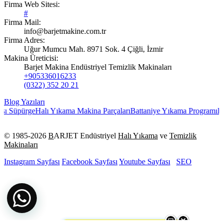
Firma Web Sitesi:
#
Firma Mail:
info@barjetmakine.com.tr
Firma Adres:
Uğur Mumcu Mah. 8971 Sok. 4 Çiğli, İzmir
Makina Üreticisi:
Barjet Makina Endüstriyel Temizlik Makinaları
+905336016233
(0322) 352 20 21
Blog Yazıları
ı Süpürge
Halı Yıkama Makina Parçaları
Battaniye Yıkama Programı
Bu
© 1985-
2026
B
ARJET Endüstriyel
Halı Yıkama
ve
Temizlik
Makinaları
Instagram Sayfası
Facebook Sayfası
Youtube Sayfası
SEO