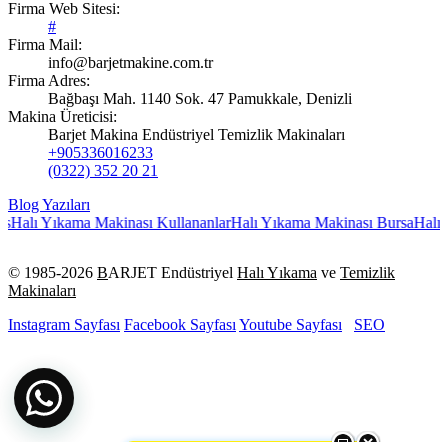
Firma Web Sitesi:
#
Firma Mail:
info@barjetmakine.com.tr
Firma Adres:
Bağbaşı Mah. 1140 Sok. 47 Pamukkale, Denizli
Makina Üreticisi:
Barjet Makina Endüstriyel Temizlik Makinaları
+905336016233
(0322) 352 20 21
Blog Yazıları
s
Halı Yıkama Makinası Kullananlar
Halı Yıkama Makinası Bursa
Halı Y
© 1985-
2026
B
ARJET Endüstriyel
Halı Yıkama
ve
Temizlik
Makinaları
Instagram Sayfası
Facebook Sayfası
Youtube Sayfası
SEO