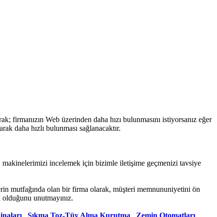
rak; firmanızın Web üzerinden daha hızı bulunmasını istiyorsanız eğer
arak daha hızlı bulunması sağlanacaktır.
, makinelerimizi incelemek için bizimle iletişime geçmenizi tavsiye
erin mutfağında olan bir firma olarak, müşteri memnununiyetini ön
k olduğunu unutmayınız.
naları
,
Sıkma Toz-Tüy Alma Kurutma
,
Zemin Otomatları
,