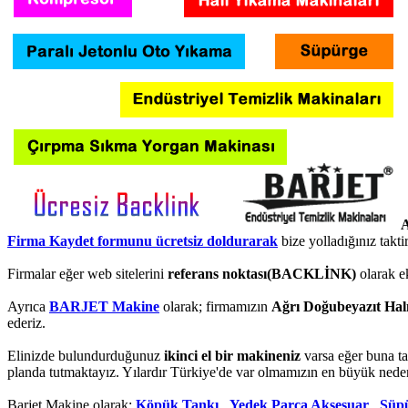
A
Firma Kaydet formunu ücretsiz doldurarak
bize yolladığınız takt
Firmalar eğer web sitelerini
referans noktası(BACKLİNK)
olarak e
Ayrıca
BARJET Makine
olarak; firmamızın
Ağrı Doğubeyazıt Hal
ederiz.
Elinizde bulundurduğunuz
ikinci el bir makineniz
varsa eğer buna ta
planda tutmaktayız. Yılardır Türkiye'de var olmamızın en büyük neden
Barjet Makine olarak;
Köpük Tankı
,
Yedek Parça Aksesuar
,
Süpü