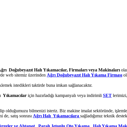
ğrı Doğubeyazıt Halı Yıkamacılar, Firmaları veya Makinaları
ola
irde web sitemiz üzerinden
Ağrı Doğubeyazıt Halı Yıkama Firması
ol
klemek istedikleri taktirde buna imkan sağlanacaktır.
ı Yıkamacılar
için hazırladığı kampanyalı veya indirimli
SET
lerimizi
lip olduğumuzu bilmenizi isteriz. Biz makine imalat sektöründe, işleml
i de, satış sonrası
Ağrı Halı Yıkamacılara
sağladığımız teknik deste
rgeler ve Ahtapot
,
Paralı Jetonlu Oto Yıkama
,
Halı Yıkama Maki