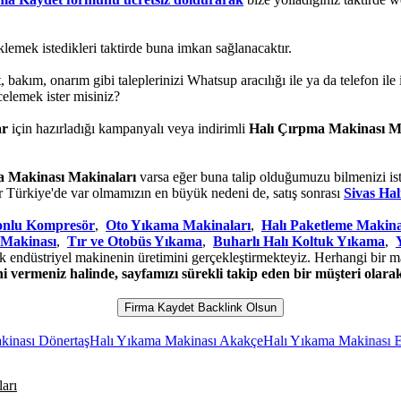
klemek istedikleri taktirde buna imkan sağlanacaktır.
yat, bakım, onarım gibi taleplerinizi Whatsup aracılığı ile ya da telefon il
elemek ister misiniz?
ar
için hazırladığı kampanyalı veya indirimli
Halı Çırpma Makinası M
a Makinası Makinaları
varsa eğer buna talip olduğumuzu bilmenizi ist
r Türkiye'de var olmamızın en büyük nedeni de, satış sonrası
Sivas Ha
tonlu Kompresör
,
Oto Yıkama Makinaları
,
Halı Paketleme Makina
 Makinası
,
Tır ve Otobüs Yıkama
,
Buharlı Halı Koltuk Yıkama
,
k endüstriyel makinenin üretimini gerçekleştirmekteyiz. Herhangi bir ma
 vermeniz halinde, sayfamızı sürekli takip eden bir müşteri olarak
Firma Kaydet Backlink Olsun
nertaş
Halı Yıkama Makinası Akakçe
Halı Yıkama Makinası Endüstriye
arı