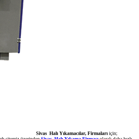
Sivas Halı Yıkamacılar, Firmaları
için;
web sitemiz üzerinden
Sivas Halı Yıkama Firması
olarak daha hızlı