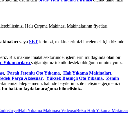
e iletebilirsiniz. Halı Çırpma Makinası Makinalarının fiyatları
akinaları
veya
SET
lerimizi, makinelerimizi incelemek için bizimle
eriz. Biz makine imalat sektöründe, işlemlerin mutfağında olan bir
lı Yıkamacılara
sağladığımız teknik destek olduğunu unutmayınız.
sı
,
Paralı Jetonlu Oto Yıkama
,
Halı Yıkama Makinaları
,
Yedek Parça Aksesuar
,
Yüksek Basınçlı Oto Yıkama
,
Zemin
kinemizi talep etmeniz halinde bayilerimiz ile iletişime geçmenizi
 bu haktan faydalanacağınızı bilmelisiniz.
l
Halı Yıkama Makinası Videosu
Beko Halı Yıkama Makinası
Oto Yıkam