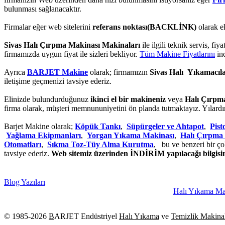
bulunması sağlanacaktır.
Firmalar eğer web sitelerini
referans noktası(BACKLİNK)
olarak e
Sivas Halı Çırpma Makinası Makinaları
ile ilgili teknik servis, fi
firmamızda uygun fiyat ile sizleri bekliyor.
Tüm Makine Fiyatlarını
inc
Ayrıca
BARJET Makine
olarak; firmamızın
Sivas Halı Yıkamacıl
iletişime geçmenizi tavsiye ederiz.
Elinizde bulundurduğunuz
ikinci el bir makineniz
veya
Halı Çırpm
firma olarak, müşteri memnununiyetini ön planda tutmaktayız. Yılardı
Barjet Makine olarak;
Köpük Tankı
,
Süpürgeler ve Ahtapot
,
Pis
Yağlama Ekipmanları
,
Yorgan Yıkama Makinası
,
Halı Çırpma
Otomatları
,
Sıkma Toz-Tüy Alma Kurutma
, bu ve benzeri bir ço
tavsiye ederiz.
Web sitemiz üzerinden İNDİRİM yapılacağı bilgisini
Blog Yazıları
Halı Yıkama Makinası Dö
© 1985-
2026
B
ARJET Endüstriyel
Halı Yıkama
ve
Temizlik Makinal