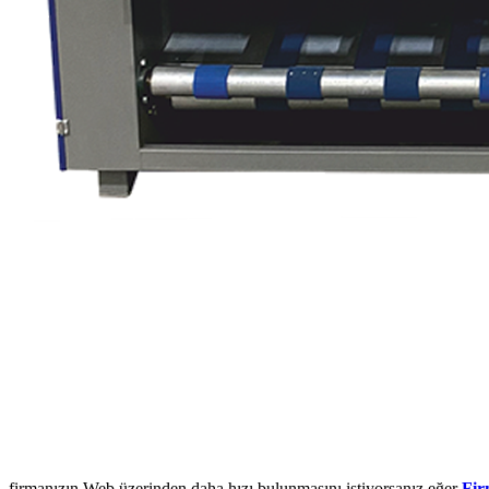
firmanızın Web üzerinden daha hızı bulunmasını istiyorsanız eğer
Fir