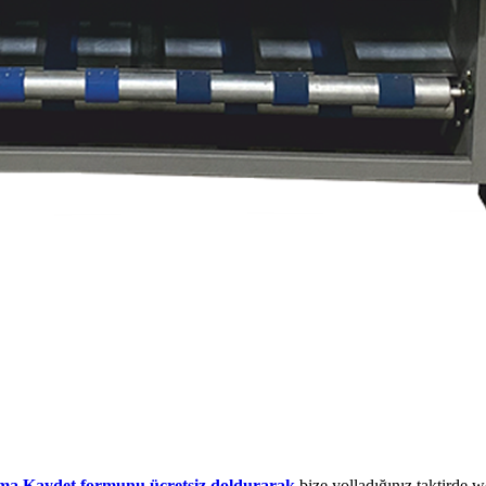
ma Kaydet formunu ücretsiz doldurarak
bize yolladığınız taktirde 