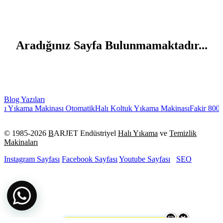
Aradığınız Sayfa Bulunmamaktadır...
Blog Yazıları
ı Yıkama Makinası Otomatik
Halı Koltuk Yıkama Makinası
Fakir 8000
© 1985-
2026
B
ARJET Endüstriyel
Halı Yıkama
ve
Temizlik
Makinaları
Instagram Sayfası
Facebook Sayfası
Youtube Sayfası
SEO