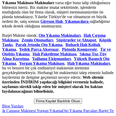
Yıkama Makinası Makinaları
varsa eğer buna talip olduğumuzu
bilmenizi isteriz. Biz makine imalat sektöründe, işlemlerin
mutfağında olan bir firma olarak, müşteri memnununiyetini ön
planda tutmaktayız. Yılardır Türkiye'de var olmamızın en büyük
nedeni de, satış sonrası
Giresun Halı Yıkamacılara
sağladığımız
teknik destek olduğunu unutmayınız.
Barjet Makine olarak;
Oto Yıkama Makinaları
,
Halı Çırpma
Makinası
,
Zemin Otomatları
,
Süpürgeler ve Ahtapot
,
Köpük
Tankı
,
Paralı Jetonlu Oto Yıkama
,
Buharlı Halı Koltuk
Yıkama
,
Yedek Parça Aksesuar
,
Pistonlu Kompresör
,
Tır ve
Otobüs Yıkama
,
Halı Paketleme Makinası
,
Sıkma Toz-Tüy
Alma Kurutma
,
Yağlama Ekipmanları
,
Yüksek Basınçlı Oto
Yıkama
,
Yorgan Yıkama Makinası
,
Halı Yıkama Makinaları
,
bu ve benzeri bir çok endüstriyel makinenin üretimini
gerçekleştirmekteyiz. Herhangi bir makinemizi talep etmeniz halinde
bayilerimiz ile iletişime geçmenizi tavsiye ederiz.
Web sitemiz
üzerinden İNDİRİM yapılacağı bilgisini vermeniz halinde,
sayfamızı sürekli takip eden bir müşteri olarak bu haktan
faydalanacağınızı bilmelisiniz.
Firma Kaydet Backlink Olsun
Blog Yazıları
k Çamaşır Makinesi Yorgan Yıkama
Oto Yıkama Parçaları Barjet Temizl