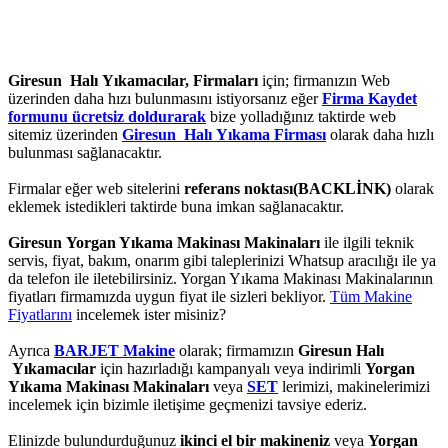
Giresun Halı Yıkamacılar, Firmaları
için; firmanızın Web
üzerinden daha hızı bulunmasını istiyorsanız eğer
Firma Kaydet
formunu ücretsiz doldurarak
bize yolladığınız taktirde web
sitemiz üzerinden
Giresun Halı Yıkama Firması
olarak daha hızlı
bulunması sağlanacaktır.
Firmalar eğer web sitelerini
referans noktası(BACKLİNK)
olarak
eklemek istedikleri taktirde buna imkan sağlanacaktır.
Giresun Yorgan Yıkama Makinası Makinaları
ile ilgili teknik
servis, fiyat, bakım, onarım gibi taleplerinizi Whatsup aracılığı ile ya
da telefon ile iletebilirsiniz. Yorgan Yıkama Makinası Makinalarının
fiyatları firmamızda uygun fiyat ile sizleri bekliyor.
Tüm Makine
Fiyatlarını
incelemek ister misiniz?
Ayrıca
BARJET Makine
olarak; firmamızın
Giresun Halı
Yıkamacılar
için hazırladığı kampanyalı veya indirimli
Yorgan
Yıkama Makinası Makinaları
veya
SET
lerimizi, makinelerimizi
incelemek için bizimle iletişime geçmenizi tavsiye ederiz.
Elinizde bulundurduğunuz
ikinci el bir makineniz
veya
Yorgan