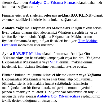
sitemiz üzerinden
Antalya Oto Yıkama Firması
olarak daha hızlı
bulunması sağlanacaktır.
Firmalar eğer web sitelerini
referans noktası(BACKLİNK)
olarak
eklemek istedikleri taktirde buna imkan sağlanacaktır.
Antalya Yağlama Ekipmanları Makinaları
ile ilgili teknik servis,
fiyat, bakım, onarım gibi taleplerinizi Whatsup aracılığı ile ya da
telefon ile iletebilirsiniz. Yağlama Ekipmanları Makinalarının
fiyatları firmamızda uygun fiyat ile sizleri bekliyor.
Tüm Makine
Fiyatlarını
incelemek ister misiniz?
Ayrıca
BARJET Makine
olarak; firmamızın
Antalya Oto
Yıkamacılar
için hazırladığı kampanyalı veya indirimli
Yağlama
Ekipmanları Makinaları
veya
SET
lerimizi, makinelerimizi
incelemek için bizimle iletişime geçmenizi tavsiye ederiz.
Elinizde bulundurduğunuz
ikinci el bir makineniz
veya
Yağlama
Ekipmanları Makinaları
varsa eğer buna talip olduğumuzu
bilmenizi isteriz. Biz makine imalat sektöründe, işlemlerin
mutfağında olan bir firma olarak, müşteri memnununiyetini ön
planda tutmaktayız. Yılardır Türkiye'de var olmamızın en büyük
nedeni de, satış sonrası
Antalya Oto Yıkamacılara
sağladığımız
teknik destek olduğunu unutmayınız.