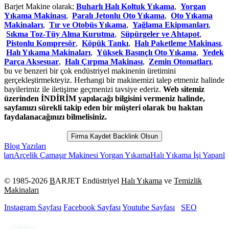
Barjet Makine olarak;
Buharlı Halı Koltuk Yıkama
,
Yorgan
Yıkama Makinası
,
Paralı Jetonlu Oto Yıkama
,
Oto Yıkama
Makinaları
,
Tır ve Otobüs Yıkama
,
Yağlama Ekipmanları
,
Sıkma Toz-Tüy Alma Kurutma
,
Süpürgeler ve Ahtapot
,
Pistonlu Kompresör
,
Köpük Tankı
,
Halı Paketleme Makinası
,
Halı Yıkama Makinaları
,
Yüksek Basınçlı Oto Yıkama
,
Yedek
Parça Aksesuar
,
Halı Çırpma Makinası
,
Zemin Otomatları
,
bu ve benzeri bir çok endüstriyel makinenin üretimini
gerçekleştirmekteyiz. Herhangi bir makinemizi talep etmeniz halinde
bayilerimiz ile iletişime geçmenizi tavsiye ederiz.
Web sitemiz
üzerinden İNDİRİM yapılacağı bilgisini vermeniz halinde,
sayfamızı sürekli takip eden bir müşteri olarak bu haktan
faydalanacağınızı bilmelisiniz.
Firma Kaydet Backlink Olsun
Blog Yazıları
çelik Çamaşır Makinesi Yorgan Yıkama
Halı Yıkama İşi Yapanlar
Koltu
© 1985-
2026
B
ARJET Endüstriyel
Halı Yıkama
ve
Temizlik
Makinaları
Instagram Sayfası
Facebook Sayfası
Youtube Sayfası
SEO