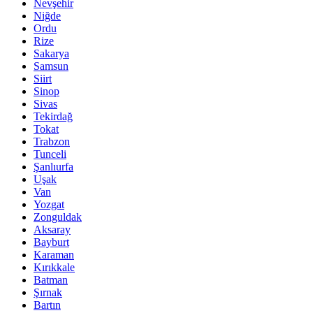
Nevşehir
Niğde
Ordu
Rize
Sakarya
Samsun
Siirt
Sinop
Sivas
Tekirdağ
Tokat
Trabzon
Tunceli
Şanlıurfa
Uşak
Van
Yozgat
Zonguldak
Aksaray
Bayburt
Karaman
Kırıkkale
Batman
Şırnak
Bartın