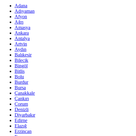
Adana
Adıyaman
Afyon
Ağrı
Amasya
Ankara
Antalya
Artvin
Aydın
Balıkesir
Bilecik
Bingöl
Bitlis
Bolu
Burdur
Bursa
Çanakkale
Çankırı
Çorum
Denizli
Diyarbakır
Edirne
Elazığ
Erzincan