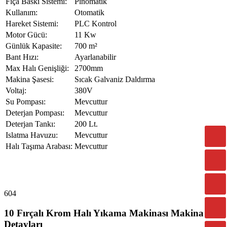
Fıça Baskı Sistemi:
Pinomatik
Kullanım:
Otomatik
Hareket Sistemi:
PLC Kontrol
Motor Gücü:
11 Kw
Günlük Kapasite:
700 m²
Bant Hızı:
Ayarlanabilir
Max Halı Genişliği:
2700mm
Makina Şasesi:
Sıcak Galvaniz Daldırma
Voltaj:
380V
Su Pompası:
Mevcuttur
Deterjan Pompası:
Mevcuttur
Deterjan Tankı:
200 Lt.
Islatma Havuzu:
Mevcuttur
Halı Taşıma Arabası:
Mevcuttur
604
10 Fırçalı Krom Halı Yıkama Makinası Makina
Detayları