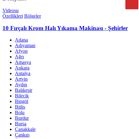
Videosu
Özellikleri
Bölgeler
10 Fırçalı Krom Halı Yıkama Makinası - Şehirler
Adana
Adıyaman
Afyon
Ağrı
Amasya
Ankara
Antalya
Artvin
Aydın
Balıkesir
Bilecik
Bingöl
Bitlis
Bolu
Burdur
Bursa
Çanakkale
Çankırı