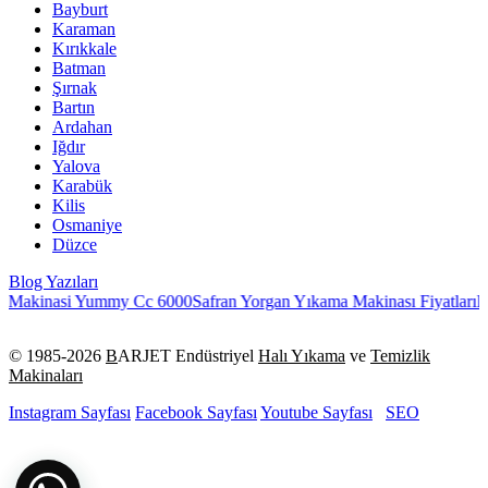
Bayburt
Karaman
Kırıkkale
Batman
Şırnak
Bartın
Ardahan
Iğdır
Yalova
Karabük
Kilis
Osmaniye
Düzce
Blog Yazıları
kinasi Yummy Cc 6000
Safran Yorgan Yıkama Makinası Fiyatları
Halı 
© 1985-
2026
B
ARJET Endüstriyel
Halı Yıkama
ve
Temizlik
Makinaları
Instagram Sayfası
Facebook Sayfası
Youtube Sayfası
SEO