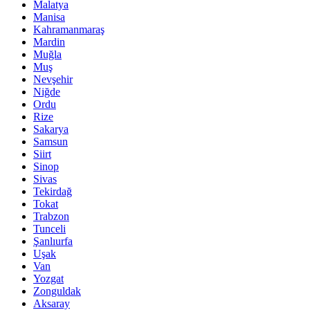
Malatya
Manisa
Kahramanmaraş
Mardin
Muğla
Muş
Nevşehir
Niğde
Ordu
Rize
Sakarya
Samsun
Siirt
Sinop
Sivas
Tekirdağ
Tokat
Trabzon
Tunceli
Şanlıurfa
Uşak
Van
Yozgat
Zonguldak
Aksaray