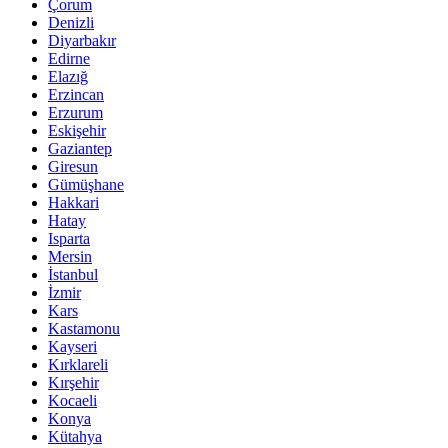
Çorum
Denizli
Diyarbakır
Edirne
Elazığ
Erzincan
Erzurum
Eskişehir
Gaziantep
Giresun
Gümüşhane
Hakkari
Hatay
Isparta
Mersin
İstanbul
İzmir
Kars
Kastamonu
Kayseri
Kırklareli
Kırşehir
Kocaeli
Konya
Kütahya