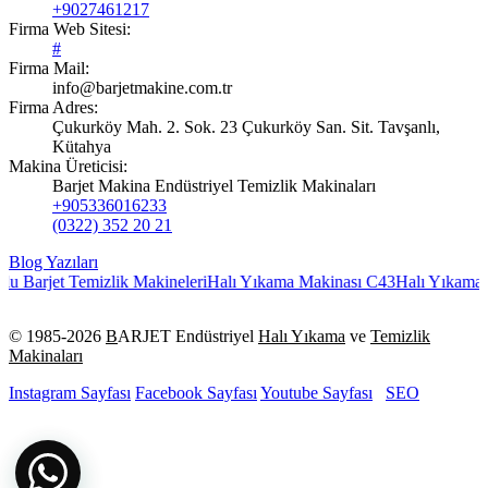
+9027461217
Firma Web Sitesi:
#
Firma Mail:
info@barjetmakine.com.tr
Firma Adres:
Çukurköy Mah. 2. Sok. 23 Çukurköy San. Sit. Tavşanlı,
Kütahya
Makina Üreticisi:
Barjet Makina Endüstriyel Temizlik Makinaları
+905336016233
(0322) 352 20 21
Blog Yazıları
arjet Temizlik Makineleri
Halı Yıkama Makinası C43
Halı Yıkama Maki
© 1985-
2026
B
ARJET Endüstriyel
Halı Yıkama
ve
Temizlik
Makinaları
Instagram Sayfası
Facebook Sayfası
Youtube Sayfası
SEO