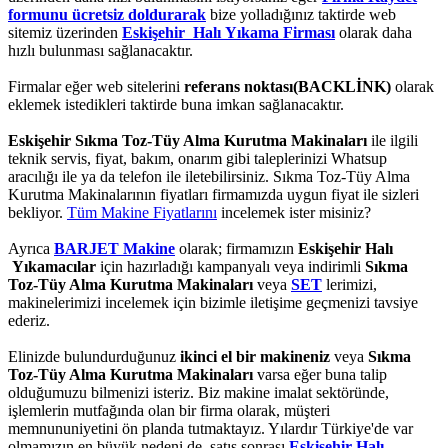
formunu ücretsiz doldurarak
bize yolladığınız taktirde web
sitemiz üzerinden
Eskişehir Halı Yıkama Firması
olarak daha
hızlı bulunması sağlanacaktır.
Firmalar eğer web sitelerini
referans noktası(BACKLİNK)
olarak
eklemek istedikleri taktirde buna imkan sağlanacaktır.
Eskişehir Sıkma Toz-Tüy Alma Kurutma Makinaları
ile ilgili
teknik servis, fiyat, bakım, onarım gibi taleplerinizi Whatsup
aracılığı ile ya da telefon ile iletebilirsiniz. Sıkma Toz-Tüy Alma
Kurutma Makinalarının fiyatları firmamızda uygun fiyat ile sizleri
bekliyor.
Tüm Makine Fiyatlarını
incelemek ister misiniz?
Ayrıca
BARJET Makine
olarak; firmamızın
Eskişehir Halı
Yıkamacılar
için hazırladığı kampanyalı veya indirimli
Sıkma
Toz-Tüy Alma Kurutma Makinaları
veya
SET
lerimizi,
makinelerimizi incelemek için bizimle iletişime geçmenizi tavsiye
ederiz.
Elinizde bulundurduğunuz
ikinci el bir makineniz
veya
Sıkma
Toz-Tüy Alma Kurutma Makinaları
varsa eğer buna talip
olduğumuzu bilmenizi isteriz. Biz makine imalat sektöründe,
işlemlerin mutfağında olan bir firma olarak, müşteri
memnununiyetini ön planda tutmaktayız. Yılardır Türkiye'de var
olmamızın en büyük nedeni de, satış sonrası
Eskişehir Halı