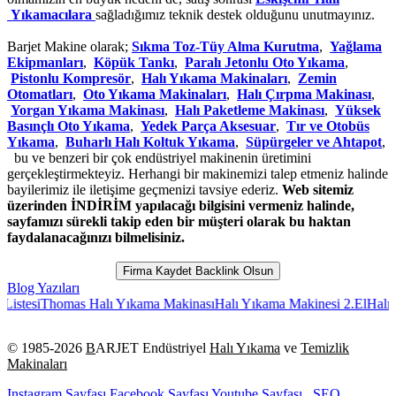
Yıkamacılara
sağladığımız teknik destek olduğunu unutmayınız.
Barjet Makine olarak;
Sıkma Toz-Tüy Alma Kurutma
,
Yağlama
Ekipmanları
,
Köpük Tankı
,
Paralı Jetonlu Oto Yıkama
,
Pistonlu Kompresör
,
Halı Yıkama Makinaları
,
Zemin
Otomatları
,
Oto Yıkama Makinaları
,
Halı Çırpma Makinası
,
Yorgan Yıkama Makinası
,
Halı Paketleme Makinası
,
Yüksek
Basınçlı Oto Yıkama
,
Yedek Parça Aksesuar
,
Tır ve Otobüs
Yıkama
,
Buharlı Halı Koltuk Yıkama
,
Süpürgeler ve Ahtapot
,
bu ve benzeri bir çok endüstriyel makinenin üretimini
gerçekleştirmekteyiz. Herhangi bir makinemizi talep etmeniz halinde
bayilerimiz ile iletişime geçmenizi tavsiye ederiz.
Web sitemiz
üzerinden İNDİRİM yapılacağı bilgisini vermeniz halinde,
sayfamızı sürekli takip eden bir müşteri olarak bu haktan
faydalanacağınızı bilmelisiniz.
Firma Kaydet Backlink Olsun
Blog Yazıları
si
Thomas Halı Yıkama Makinası
Halı Yıkama Makinesi 2.El
Halı Yıkam
© 1985-
2026
B
ARJET Endüstriyel
Halı Yıkama
ve
Temizlik
Makinaları
Instagram Sayfası
Facebook Sayfası
Youtube Sayfası
SEO