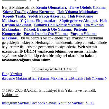
Barjet Makine olarak;
Zemin Otomatları
,
Tır ve Otobüs Yıkama
,
Sıkma Toz-Tüy Alma Kurutma
,
Halı Yıkama Makinaları
,
Köpük Tankı
,
Yedek Parça Aksesuar
,
Halı Paketleme
Makinası
,
Yağlama Ekipmanları
,
Süpürgeler ve Ahtapot
,
Halı
Çırpma Makinası
,
Buharlı Halı Koltuk Yıkama
,
Oto Yıkama
Makinaları
,
Yüksek Basınçlı Oto Yıkama
,
Pistonlu
Kompresör
,
Paralı Jetonlu Oto Yıkama
,
Yorgan Yıkama
Makinası
, bu ve benzeri bir çok endüstriyel makinenin üretimini
gerçekleştirmekteyiz. Herhangi bir makinemizi talep etmeniz halinde
bayilerimiz ile iletişime geçmenizi tavsiye ederiz.
Web sitemiz
üzerinden İNDİRİM yapılacağı bilgisini vermeniz halinde,
sayfamızı sürekli takip eden bir müşteri olarak bu haktan
faydalanacağınızı bilmelisiniz.
Firma Kaydet Backlink Olsun
Blog Yazıları
eme Makinası
Halı Yıkama Makinası 2 El
Arçelik Halı Yıkama Makinesi
H
© 1985-
2026
B
ARJET Endüstriyel
Halı Yıkama
ve
Temizlik
Makinaları
Instagram Sayfası
Facebook Sayfası
Youtube Sayfası
SEO