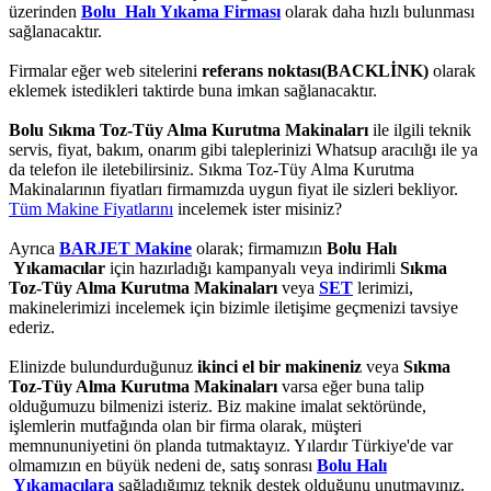
üzerinden
Bolu Halı Yıkama Firması
olarak daha hızlı bulunması
sağlanacaktır.
Firmalar eğer web sitelerini
referans noktası(BACKLİNK)
olarak
eklemek istedikleri taktirde buna imkan sağlanacaktır.
Bolu Sıkma Toz-Tüy Alma Kurutma Makinaları
ile ilgili teknik
servis, fiyat, bakım, onarım gibi taleplerinizi Whatsup aracılığı ile ya
da telefon ile iletebilirsiniz. Sıkma Toz-Tüy Alma Kurutma
Makinalarının fiyatları firmamızda uygun fiyat ile sizleri bekliyor.
Tüm Makine Fiyatlarını
incelemek ister misiniz?
Ayrıca
BARJET Makine
olarak; firmamızın
Bolu Halı
Yıkamacılar
için hazırladığı kampanyalı veya indirimli
Sıkma
Toz-Tüy Alma Kurutma Makinaları
veya
SET
lerimizi,
makinelerimizi incelemek için bizimle iletişime geçmenizi tavsiye
ederiz.
Elinizde bulundurduğunuz
ikinci el bir makineniz
veya
Sıkma
Toz-Tüy Alma Kurutma Makinaları
varsa eğer buna talip
olduğumuzu bilmenizi isteriz. Biz makine imalat sektöründe,
işlemlerin mutfağında olan bir firma olarak, müşteri
memnununiyetini ön planda tutmaktayız. Yılardır Türkiye'de var
olmamızın en büyük nedeni de, satış sonrası
Bolu Halı
Yıkamacılara
sağladığımız teknik destek olduğunu unutmayınız.