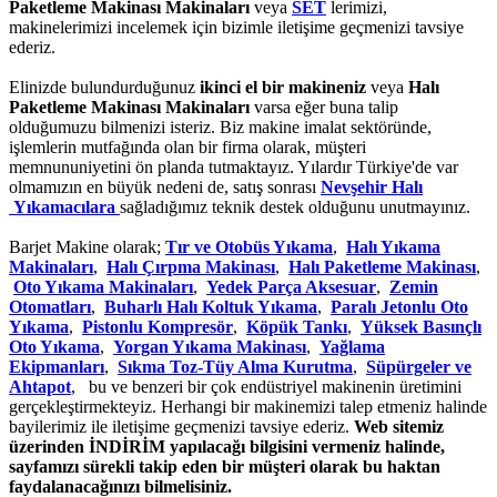
Paketleme Makinası Makinaları
veya
SET
lerimizi,
makinelerimizi incelemek için bizimle iletişime geçmenizi tavsiye
ederiz.
Elinizde bulundurduğunuz
ikinci el bir makineniz
veya
Halı
Paketleme Makinası Makinaları
varsa eğer buna talip
olduğumuzu bilmenizi isteriz. Biz makine imalat sektöründe,
işlemlerin mutfağında olan bir firma olarak, müşteri
memnununiyetini ön planda tutmaktayız. Yılardır Türkiye'de var
olmamızın en büyük nedeni de, satış sonrası
Nevşehir Halı
Yıkamacılara
sağladığımız teknik destek olduğunu unutmayınız.
Barjet Makine olarak;
Tır ve Otobüs Yıkama
,
Halı Yıkama
Makinaları
,
Halı Çırpma Makinası
,
Halı Paketleme Makinası
,
Oto Yıkama Makinaları
,
Yedek Parça Aksesuar
,
Zemin
Otomatları
,
Buharlı Halı Koltuk Yıkama
,
Paralı Jetonlu Oto
Yıkama
,
Pistonlu Kompresör
,
Köpük Tankı
,
Yüksek Basınçlı
Oto Yıkama
,
Yorgan Yıkama Makinası
,
Yağlama
Ekipmanları
,
Sıkma Toz-Tüy Alma Kurutma
,
Süpürgeler ve
Ahtapot
, bu ve benzeri bir çok endüstriyel makinenin üretimini
gerçekleştirmekteyiz. Herhangi bir makinemizi talep etmeniz halinde
bayilerimiz ile iletişime geçmenizi tavsiye ederiz.
Web sitemiz
üzerinden İNDİRİM yapılacağı bilgisini vermeniz halinde,
sayfamızı sürekli takip eden bir müşteri olarak bu haktan
faydalanacağınızı bilmelisiniz.