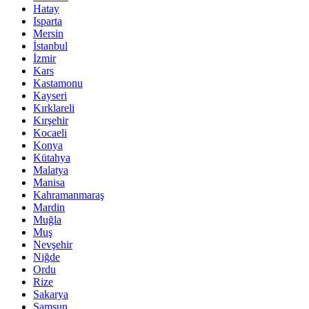
Hatay
Isparta
Mersin
İstanbul
İzmir
Kars
Kastamonu
Kayseri
Kırklareli
Kırşehir
Kocaeli
Konya
Kütahya
Malatya
Manisa
Kahramanmaraş
Mardin
Muğla
Muş
Nevşehir
Niğde
Ordu
Rize
Sakarya
Samsun