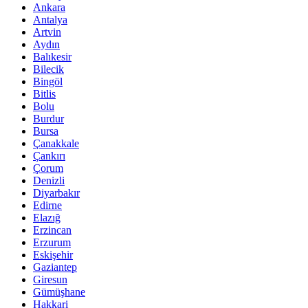
Ankara
Antalya
Artvin
Aydın
Balıkesir
Bilecik
Bingöl
Bitlis
Bolu
Burdur
Bursa
Çanakkale
Çankırı
Çorum
Denizli
Diyarbakır
Edirne
Elazığ
Erzincan
Erzurum
Eskişehir
Gaziantep
Giresun
Gümüşhane
Hakkari