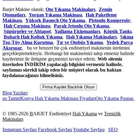
Barjet Makine olarak;
Oto Yıkama Makinaları
,
Zemin
Otomatları
,
Yorgan Yıkama Makinası
,
Halı Paketleme
Makinası
,
Yüksek Basınçlı Oto Yıkama
,
Pistonlu Kompresör
,
Halı Çırpma Makinası
,
Paralı Jetonlu Oto Yıkama
,
Süpürgeler ve Ahtapot
,
Yağlama Ekipmanları
,
Köpük Tankı
,
Buharlı Halı Koltuk Yıkama
,
Halı Yıkama Makinaları
,
Sıkma
Toz-Tüy Alma Kurutma
,
Tır ve Otobüs Yıkama
,
Yedek Parça
Aksesuar
, bu ve benzeri bir çok endüstriyel makinenin üretimini
gerçekleştirmekteyiz. Herhangi bir makinemizi talep etmeniz halinde
bayilerimiz ile iletişime geçmenizi tavsiye ederiz.
Web sitemiz
üzerinden İNDİRİM yapılacağı bilgisini vermeniz halinde,
sayfamızı sürekli takip eden bir müşteri olarak bu haktan
faydalanacağınızı bilmelisiniz.
Firma Kaydet Backlink Olsun
Blog Yazıları
miri
Konya Halı Yıkama Makinası Fiyatları
Oto Yıkama Paspas Barjet T
© 1985-
2026
B
ARJET Endüstriyel
Halı Yıkama
ve
Temizlik
Makinaları
Instagram Sayfası
Facebook Sayfası
Youtube Sayfası
SEO