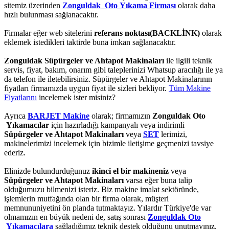
sitemiz üzerinden
Zonguldak Oto Yıkama Firması
olarak daha
hızlı bulunması sağlanacaktır.
Firmalar eğer web sitelerini
referans noktası(BACKLİNK)
olarak
eklemek istedikleri taktirde buna imkan sağlanacaktır.
Zonguldak Süpürgeler ve Ahtapot Makinaları
ile ilgili teknik
servis, fiyat, bakım, onarım gibi taleplerinizi Whatsup aracılığı ile ya
da telefon ile iletebilirsiniz. Süpürgeler ve Ahtapot Makinalarının
fiyatları firmamızda uygun fiyat ile sizleri bekliyor.
Tüm Makine
Fiyatlarını
incelemek ister misiniz?
Ayrıca
BARJET Makine
olarak; firmamızın
Zonguldak Oto
Yıkamacılar
için hazırladığı kampanyalı veya indirimli
Süpürgeler ve Ahtapot Makinaları
veya
SET
lerimizi,
makinelerimizi incelemek için bizimle iletişime geçmenizi tavsiye
ederiz.
Elinizde bulundurduğunuz
ikinci el bir makineniz
veya
Süpürgeler ve Ahtapot Makinaları
varsa eğer buna talip
olduğumuzu bilmenizi isteriz. Biz makine imalat sektöründe,
işlemlerin mutfağında olan bir firma olarak, müşteri
memnununiyetini ön planda tutmaktayız. Yılardır Türkiye'de var
olmamızın en büyük nedeni de, satış sonrası
Zonguldak Oto
Yıkamacılara
sağladığımız teknik destek olduğunu unutmayınız.