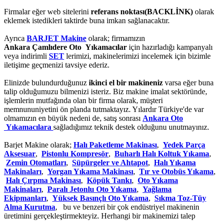
Firmalar eğer web sitelerini
referans noktası(BACKLİNK)
olarak
eklemek istedikleri taktirde buna imkan sağlanacaktır.
Ayrıca
BARJET Makine
olarak; firmamızın
Ankara Çamlıdere Oto Yıkamacılar
için hazırladığı kampanyalı
veya indirimli
SET
lerimizi, makinelerimizi incelemek için bizimle
iletişime geçmenizi tavsiye ederiz.
Elinizde bulundurduğunuz
ikinci el bir makineniz
varsa eğer buna
talip olduğumuzu bilmenizi isteriz. Biz makine imalat sektöründe,
işlemlerin mutfağında olan bir firma olarak, müşteri
memnununiyetini ön planda tutmaktayız. Yılardır Türkiye'de var
olmamızın en büyük nedeni de, satış sonrası
Ankara Oto
Yıkamacılara
sağladığımız teknik destek olduğunu unutmayınız.
Barjet Makine olarak;
Halı Paketleme Makinası
,
Yedek Parça
Aksesuar
,
Pistonlu Kompresör
,
Buharlı Halı Koltuk Yıkama
,
Zemin Otomatları
,
Süpürgeler ve Ahtapot
,
Halı Yıkama
Makinaları
,
Yorgan Yıkama Makinası
,
Tır ve Otobüs Yıkama
,
Halı Çırpma Makinası
,
Köpük Tankı
,
Oto Yıkama
Makinaları
,
Paralı Jetonlu Oto Yıkama
,
Yağlama
Ekipmanları
,
Yüksek Basınçlı Oto Yıkama
,
Sıkma Toz-Tüy
Alma Kurutma
, bu ve benzeri bir çok endüstriyel makinenin
üretimini gerçekleştirmekteyiz. Herhangi bir makinemizi talep