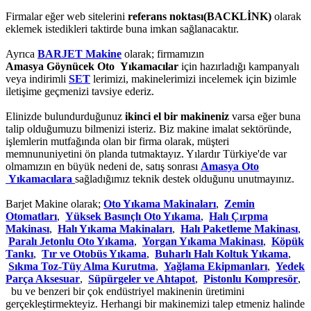
Firmalar eğer web sitelerini
referans noktası(BACKLİNK)
olarak
eklemek istedikleri taktirde buna imkan sağlanacaktır.
Ayrıca
BARJET Makine
olarak; firmamızın
Amasya Göynücek Oto Yıkamacılar
için hazırladığı kampanyalı
veya indirimli
SET
lerimizi, makinelerimizi incelemek için bizimle
iletişime geçmenizi tavsiye ederiz.
Elinizde bulundurduğunuz
ikinci el bir makineniz
varsa eğer buna
talip olduğumuzu bilmenizi isteriz. Biz makine imalat sektöründe,
işlemlerin mutfağında olan bir firma olarak, müşteri
memnununiyetini ön planda tutmaktayız. Yılardır Türkiye'de var
olmamızın en büyük nedeni de, satış sonrası
Amasya Oto
Yıkamacılara
sağladığımız teknik destek olduğunu unutmayınız.
Barjet Makine olarak;
Oto Yıkama Makinaları
,
Zemin
Otomatları
,
Yüksek Basınçlı Oto Yıkama
,
Halı Çırpma
Makinası
,
Halı Yıkama Makinaları
,
Halı Paketleme Makinası
,
Paralı Jetonlu Oto Yıkama
,
Yorgan Yıkama Makinası
,
Köpük
Tankı
,
Tır ve Otobüs Yıkama
,
Buharlı Halı Koltuk Yıkama
,
Sıkma Toz-Tüy Alma Kurutma
,
Yağlama Ekipmanları
,
Yedek
Parça Aksesuar
,
Süpürgeler ve Ahtapot
,
Pistonlu Kompresör
,
bu ve benzeri bir çok endüstriyel makinenin üretimini
gerçekleştirmekteyiz. Herhangi bir makinemizi talep etmeniz halinde