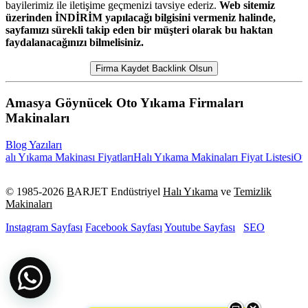
bayilerimiz ile iletişime geçmenizi tavsiye ederiz.
Web sitemiz
üzerinden İNDİRİM yapılacağı bilgisini vermeniz halinde,
sayfamızı sürekli takip eden bir müşteri olarak bu haktan
faydalanacağınızı bilmelisiniz.
Firma Kaydet Backlink Olsun
Amasya Göynücek Oto Yıkama Firmaları
Makinaları
Blog Yazıları
ı Yıkama Makinası Fiyatları
Halı Yıkama Makinaları Fiyat Listesi
Otom
© 1985-
2026
B
ARJET Endüstriyel
Halı Yıkama
ve
Temizlik
Makinaları
Instagram Sayfası
Facebook Sayfası
Youtube Sayfası
SEO