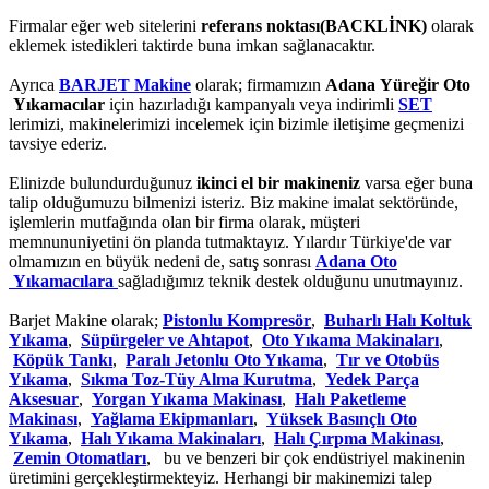
Firmalar eğer web sitelerini
referans noktası(BACKLİNK)
olarak
eklemek istedikleri taktirde buna imkan sağlanacaktır.
Ayrıca
BARJET Makine
olarak; firmamızın
Adana Yüreğir Oto
Yıkamacılar
için hazırladığı kampanyalı veya indirimli
SET
lerimizi, makinelerimizi incelemek için bizimle iletişime geçmenizi
tavsiye ederiz.
Elinizde bulundurduğunuz
ikinci el bir makineniz
varsa eğer buna
talip olduğumuzu bilmenizi isteriz. Biz makine imalat sektöründe,
işlemlerin mutfağında olan bir firma olarak, müşteri
memnununiyetini ön planda tutmaktayız. Yılardır Türkiye'de var
olmamızın en büyük nedeni de, satış sonrası
Adana Oto
Yıkamacılara
sağladığımız teknik destek olduğunu unutmayınız.
Barjet Makine olarak;
Pistonlu Kompresör
,
Buharlı Halı Koltuk
Yıkama
,
Süpürgeler ve Ahtapot
,
Oto Yıkama Makinaları
,
Köpük Tankı
,
Paralı Jetonlu Oto Yıkama
,
Tır ve Otobüs
Yıkama
,
Sıkma Toz-Tüy Alma Kurutma
,
Yedek Parça
Aksesuar
,
Yorgan Yıkama Makinası
,
Halı Paketleme
Makinası
,
Yağlama Ekipmanları
,
Yüksek Basınçlı Oto
Yıkama
,
Halı Yıkama Makinaları
,
Halı Çırpma Makinası
,
Zemin Otomatları
, bu ve benzeri bir çok endüstriyel makinenin
üretimini gerçekleştirmekteyiz. Herhangi bir makinemizi talep