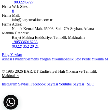
+9032245727
Firma Web Sitesi:
#
Firma Mail:
info@barjetmakine.com.tr
Firma Adres:
Namık Kemal Mah. 65003. Sok. 7/A Seyhan, Adana
Makina Üreticisi:
Barjet Makina Endüstriyel Temizlik Makinaları
+905336016233
(0322) 352 20 21
Blog Yazıları
iyatları
Siemens Yorgan Yıkama
Satılık Stor Perde Yıkama Makinesi
Sa
© 1985-
2026
B
ARJET Endüstriyel
Halı Yıkama
ve
Temizlik
Makinaları
Instagram Sayfası
Facebook Sayfası
Youtube Sayfası
SEO