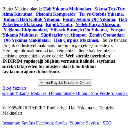
Barjet Makine olarak;
Halı Yıkama Makinaları
,
Sıkma Toz-Tüy
Alma Kurutma
,
Pistonlu Kompresör
,
Tır ve Otobüs Yıkama
,
Buharlı Halı Koltuk Yıkama
,
Paralı Jetonlu Oto Yıkama
,
Halı
Paketleme Makinası
,
Köpük Tankı
,
Yedek Parça Aksesuar
,
Yağlama Ekipmanları
,
Yüksek Basınçlı Oto Yıkama
,
Yorgan
Yıkama Makinası
,
Süpürgeler ve Ahtapot
,
Zemin Otomatları
,
Oto Yıkama Makinaları
,
Halı Çırpma Makinası
, bu ve benzeri
bir çok endüstriyel makinenin üretimini gerçekleştirmekteyiz.
Herhangi bir makinemizi talep etmeniz halinde bayilerimiz ile
iletişime geçmenizi tavsiye ederiz.
Web sitemiz üzerinden
İNDİRİM yapılacağı bilgisini vermeniz halinde, sayfamızı
sürekli takip eden bir müşteri olarak bu haktan
faydalanacağınızı bilmelisiniz.
Firma Kaydet Backlink Olsun
Blog Yazıları
 Yıkama Makinesi Donanımhaber
Buharlı Stor Perde Yıkama
Halı Yıkam
© 1985-
2026
B
ARJET Endüstriyel
Halı Yıkama
ve
Temizlik
Makinaları
Instagram Sayfası
Facebook Sayfası
Youtube Sayfası
SEO