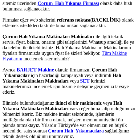
sitemiz üzerinden
Çorum Halı Yıkama Firması
olarak daha hızlı
bulunması sağlanacaktır.
Firmalar eğer web sitelerini
referans noktası(BACKLİNK)
olarak
eklemek istedikleri taktirde buna imkan sağlanacaktır.
Çorum Halı Yıkama Makinaları Makinaları
ile ilgili teknik
servis, fiyat, bakım, onarım gibi taleplerinizi Whatsup aracılığı ile ya
da telefon ile iletebilirsiniz. Halı Yıkama Makinaları Makinalarının
fiyatları firmamızda uygun fiyat ile sizleri bekliyor.
Tüm Makine
Fiyatlarını
incelemek ister misiniz?
Ayrıca
BARJET Makine
olarak; firmamızın
Çorum Halı
Yıkamacılar
için hazırladığı kampanyalı veya indirimli
Halı
Yıkama Makinaları Makinaları
veya
SET
lerimizi,
makinelerimizi incelemek için bizimle iletişime geçmenizi tavsiye
ederiz.
Elinizde bulundurduğunuz
ikinci el bir makineniz
veya
Halı
Yıkama Makinaları Makinaları
varsa eğer buna talip olduğumuzu
bilmenizi isteriz. Biz makine imalat sektöründe, işlemlerin
mutfağında olan bir firma olarak, müşteri memnununiyetini ön
planda tutmaktayız. Yılardır Türkiye'de var olmamızın en büyük
nedeni de, satış sonrası
Çorum Halı Yıkamacılara
sağladığımız
teknik destek olduğunu unutmayınız.