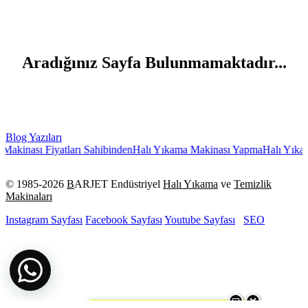
Aradığınız Sayfa Bulunmamaktadır...
Blog Yazıları
akinası Fiyatları Sahibinden
Halı Yıkama Makinası Yapma
Halı Yıkama
© 1985-
2026
B
ARJET Endüstriyel
Halı Yıkama
ve
Temizlik
Makinaları
Instagram Sayfası
Facebook Sayfası
Youtube Sayfası
SEO