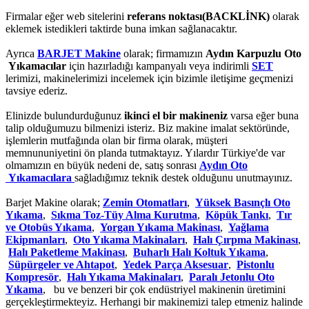
Firmalar eğer web sitelerini
referans noktası(BACKLİNK)
olarak
eklemek istedikleri taktirde buna imkan sağlanacaktır.
Ayrıca
BARJET Makine
olarak; firmamızın
Aydın Karpuzlu Oto
Yıkamacılar
için hazırladığı kampanyalı veya indirimli
SET
lerimizi, makinelerimizi incelemek için bizimle iletişime geçmenizi
tavsiye ederiz.
Elinizde bulundurduğunuz
ikinci el bir makineniz
varsa eğer buna
talip olduğumuzu bilmenizi isteriz. Biz makine imalat sektöründe,
işlemlerin mutfağında olan bir firma olarak, müşteri
memnununiyetini ön planda tutmaktayız. Yılardır Türkiye'de var
olmamızın en büyük nedeni de, satış sonrası
Aydın Oto
Yıkamacılara
sağladığımız teknik destek olduğunu unutmayınız.
Barjet Makine olarak;
Zemin Otomatları
,
Yüksek Basınçlı Oto
Yıkama
,
Sıkma Toz-Tüy Alma Kurutma
,
Köpük Tankı
,
Tır
ve Otobüs Yıkama
,
Yorgan Yıkama Makinası
,
Yağlama
Ekipmanları
,
Oto Yıkama Makinaları
,
Halı Çırpma Makinası
,
Halı Paketleme Makinası
,
Buharlı Halı Koltuk Yıkama
,
Süpürgeler ve Ahtapot
,
Yedek Parça Aksesuar
,
Pistonlu
Kompresör
,
Halı Yıkama Makinaları
,
Paralı Jetonlu Oto
Yıkama
, bu ve benzeri bir çok endüstriyel makinenin üretimini
gerçekleştirmekteyiz. Herhangi bir makinemizi talep etmeniz halinde