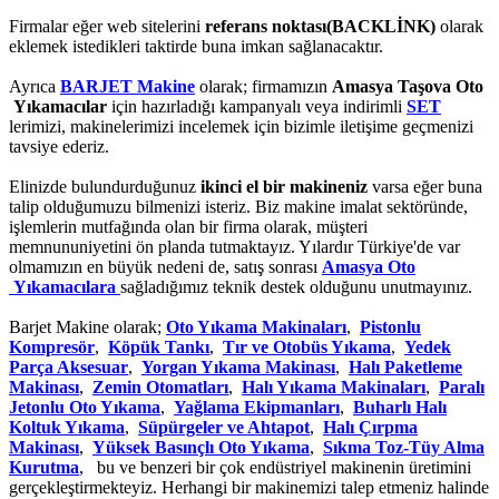
Firmalar eğer web sitelerini
referans noktası(BACKLİNK)
olarak
eklemek istedikleri taktirde buna imkan sağlanacaktır.
Ayrıca
BARJET Makine
olarak; firmamızın
Amasya Taşova Oto
Yıkamacılar
için hazırladığı kampanyalı veya indirimli
SET
lerimizi, makinelerimizi incelemek için bizimle iletişime geçmenizi
tavsiye ederiz.
Elinizde bulundurduğunuz
ikinci el bir makineniz
varsa eğer buna
talip olduğumuzu bilmenizi isteriz. Biz makine imalat sektöründe,
işlemlerin mutfağında olan bir firma olarak, müşteri
memnununiyetini ön planda tutmaktayız. Yılardır Türkiye'de var
olmamızın en büyük nedeni de, satış sonrası
Amasya Oto
Yıkamacılara
sağladığımız teknik destek olduğunu unutmayınız.
Barjet Makine olarak;
Oto Yıkama Makinaları
,
Pistonlu
Kompresör
,
Köpük Tankı
,
Tır ve Otobüs Yıkama
,
Yedek
Parça Aksesuar
,
Yorgan Yıkama Makinası
,
Halı Paketleme
Makinası
,
Zemin Otomatları
,
Halı Yıkama Makinaları
,
Paralı
Jetonlu Oto Yıkama
,
Yağlama Ekipmanları
,
Buharlı Halı
Koltuk Yıkama
,
Süpürgeler ve Ahtapot
,
Halı Çırpma
Makinası
,
Yüksek Basınçlı Oto Yıkama
,
Sıkma Toz-Tüy Alma
Kurutma
, bu ve benzeri bir çok endüstriyel makinenin üretimini
gerçekleştirmekteyiz. Herhangi bir makinemizi talep etmeniz halinde