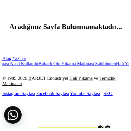
Aradığınız Sayfa Bulunmamaktadır...
Blog Yazıları
sı Nasıl Kullanılır
Buharlı Oto Yıkama Makinası Sahibinden
Halı Yıka
© 1985-
2026
B
ARJET Endüstriyel
Halı Yıkama
ve
Temizlik
Makinaları
Instagram Sayfası
Facebook Sayfası
Youtube Sayfası
SEO